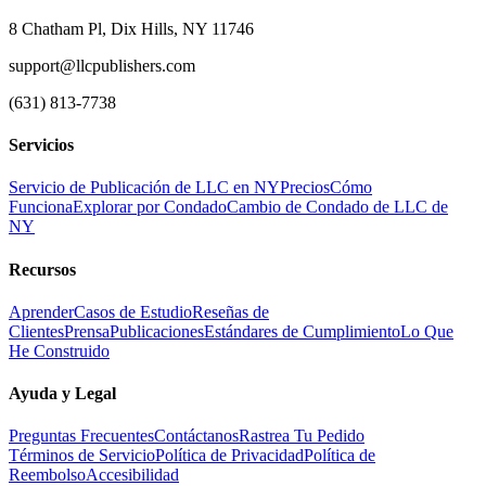
8 Chatham Pl, Dix Hills, NY 11746
support@llcpublishers.com
(631) 813-7738
Servicios
Servicio de Publicación de LLC en NY
Precios
Cómo
Funciona
Explorar por Condado
Cambio de Condado de LLC de
NY
Recursos
Aprender
Casos de Estudio
Reseñas de
Clientes
Prensa
Publicaciones
Estándares de Cumplimiento
Lo Que
He Construido
Ayuda y Legal
Preguntas Frecuentes
Contáctanos
Rastrea Tu Pedido
Términos de Servicio
Política de Privacidad
Política de
Reembolso
Accesibilidad