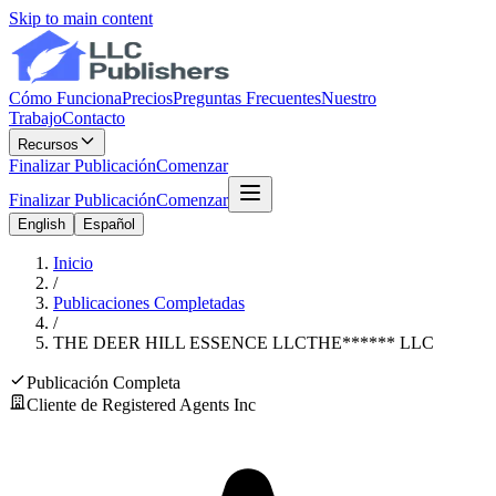
Skip to main content
Cómo Funciona
Precios
Preguntas Frecuentes
Nuestro
Trabajo
Contacto
Recursos
Finalizar Publicación
Comenzar
Finalizar Publicación
Comenzar
English
Español
Inicio
/
Publicaciones Completadas
/
THE DEER HILL ESSENCE LLC
THE
******
LLC
Publicación Completa
Cliente de Registered Agents Inc