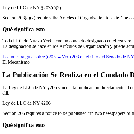
Ley de LLC de NY §203(e)(2)
Section 203(e)(2) requires the Articles of Organization to state "the cou
Qué significa esto
Toda LLC de Nueva York tiene un condado designado en el registro d
La designación se hace en los Artículos de Organización y puede act
Lea nuestra guía sobre §203
→
Ver §203 en el sitio del Senado de NY
El Mecanismo
La Publicación Se Realiza en el Condado 
La Ley de LLC de NY §206 vincula la publicación directamente al cond
allí.
Ley de LLC de NY §206
Section 206 requires a notice to be published "in two newspapers of the
Qué significa esto