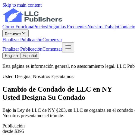
Skip to main content
Cómo Funciona
Precios
Preguntas Frecuentes
Nuestro Trabajo
Contact
Recursos
Finalizar Publicación
Comenzar
Finalizar Publicación
Comenzar
English
Español
Esta página es información general, no asesoramiento legal. LLC Pub
Usted Designa. Nosotros Ejecutamos.
Cambio de Condado de LLC en NY
Usted Designa Su Condado
Bajo la Ley de LLC de NY §203, su LLC se organiza en el condado que
Nosotros presentamos el trámite.
Publicación
desde $395