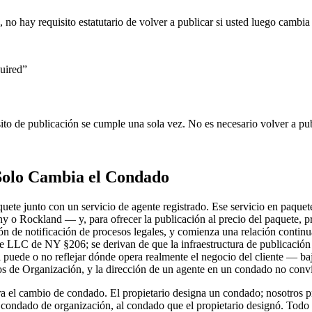
 no hay requisito estatutario de volver a publicar si usted luego cambia
quired
”
o de publicación se cumple una sola vez. No es necesario volver a publ
Solo Cambia el Condado
te junto con un servicio de agente registrado. Ese servicio en paquet
ny o Rockland — y, para ofrecer la publicación al precio del paquete, p
ión de notificación de procesos legales, y comienza una relación continu
de LLC de NY §206; se derivan de que la infraestructura de publicació
l puede o no reflejar dónde opera realmente el negocio del cliente — baj
los de Organización, y la dirección de un agente en un condado no conv
ra el cambio de condado. El propietario designa un condado; nosotro
condado de organización, al condado que el propietario designó. Todo 