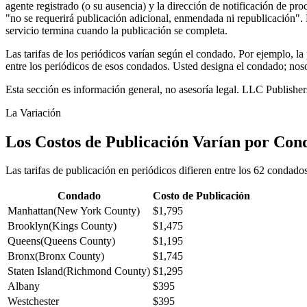
agente registrado (o su ausencia) y la dirección de notificación de p
"no se requerirá publicación adicional, enmendada ni republicación". L
servicio termina cuando la publicación se completa.
Las tarifas de los periódicos varían según el condado. Por ejemplo, 
entre los periódicos de esos condados. Usted designa el condado; no
Esta sección es información general, no asesoría legal. LLC Publishe
La Variación
Los Costos de Publicación Varían por Con
Las tarifas de publicación en periódicos difieren entre los 62 conda
Condado
Costo de Publicación
Manhattan
(
New York County
)
$1,795
Brooklyn
(
Kings County
)
$1,475
Queens
(
Queens County
)
$1,195
Bronx
(
Bronx County
)
$1,745
Staten Island
(
Richmond County
)
$1,295
Albany
$395
Westchester
$395