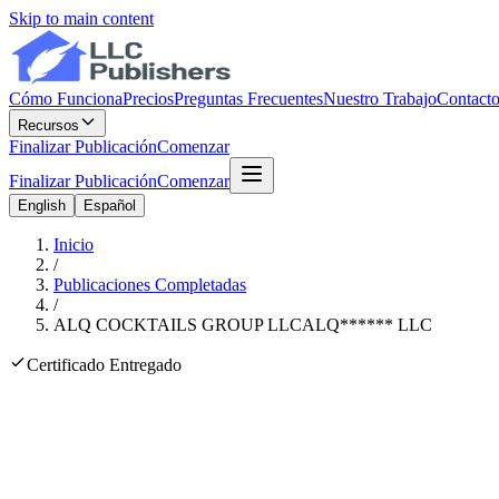
Skip to main content
Cómo Funciona
Precios
Preguntas Frecuentes
Nuestro Trabajo
Contact
Recursos
Finalizar Publicación
Comenzar
Finalizar Publicación
Comenzar
English
Español
Inicio
/
Publicaciones Completadas
/
ALQ COCKTAILS GROUP LLC
ALQ
******
LLC
Certificado Entregado