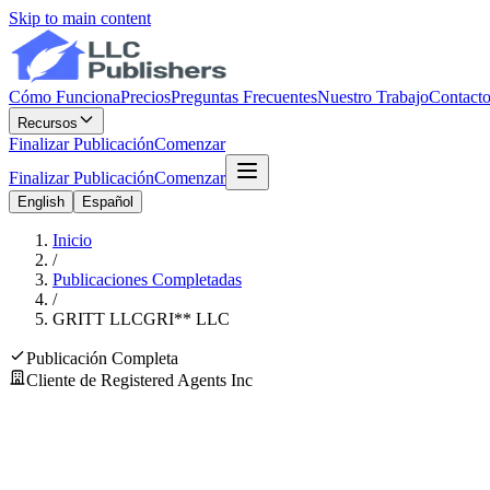
Skip to main content
Cómo Funciona
Precios
Preguntas Frecuentes
Nuestro Trabajo
Contact
Recursos
Finalizar Publicación
Comenzar
Finalizar Publicación
Comenzar
English
Español
Inicio
/
Publicaciones Completadas
/
GRITT LLC
GRI
**
LLC
Publicación Completa
Cliente de Registered Agents Inc