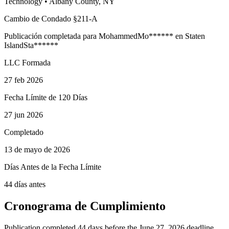
Technology
•
Albany
County, NY
Cambio de Condado §211-A
Publicación completada para
Mohammed
Mo
******
en
Staten
Island
Sta
******
LLC Formada
27 feb 2026
Fecha Límite de 120 Días
27 jun 2026
Completado
13 de mayo de 2026
Días Antes de la Fecha Límite
44 días antes
Cronograma de Cumplimiento
Publication completed 44 days before the June 27, 2026 deadline.