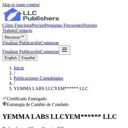
Skip to main content
Cómo Funciona
Precios
Preguntas Frecuentes
Nuestro
Trabajo
Contacto
Recursos
Finalizar Publicación
Comenzar
Finalizar Publicación
Comenzar
English
Español
Inicio
/
Publicaciones Completadas
/
YEMMA LABS LLC
YEM
******
LLC
Certificado Entregado
Estrategia de Cambio de Condado
YEMMA LABS LLC
YEM
******
LLC