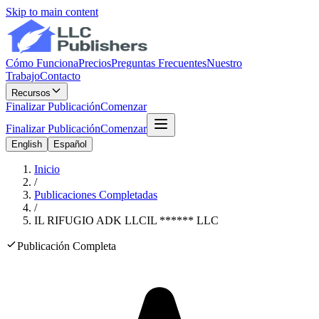
Skip to main content
Cómo Funciona
Precios
Preguntas Frecuentes
Nuestro
Trabajo
Contacto
Recursos
Finalizar Publicación
Comenzar
Finalizar Publicación
Comenzar
English
Español
Inicio
/
Publicaciones Completadas
/
IL RIFUGIO ADK LLC
IL
******
LLC
Publicación Completa