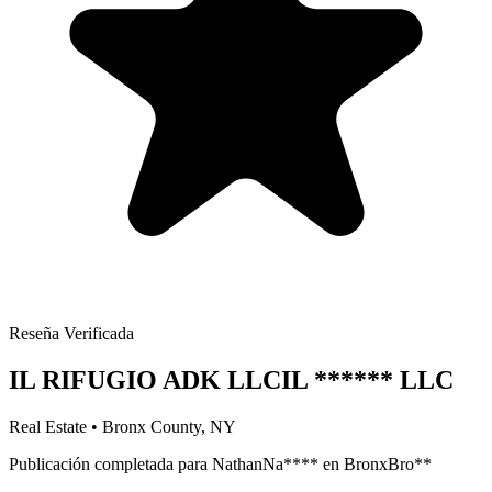
Reseña Verificada
IL RIFUGIO ADK LLC
IL
******
LLC
Real Estate
•
Bronx
County, NY
Publicación completada para
Nathan
Na
****
en
Bronx
Bro
**