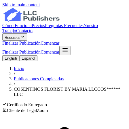
Skip to main content
Cómo Funciona
Precios
Preguntas Frecuentes
Nuestro
Trabajo
Contacto
Recursos
Finalizar Publicación
Comenzar
Finalizar Publicación
Comenzar
English
Español
Inicio
/
Publicaciones Completadas
/
COSENTINOS FLORIST BY MARIA LLC
COS
******
LLC
Certificado Entregado
Cliente de LegalZoom