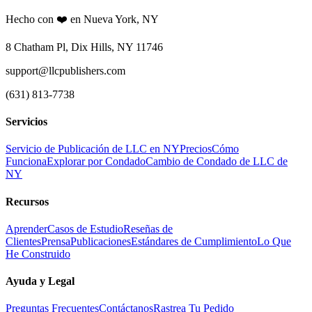
Hecho con ❤️ en Nueva York, NY
8 Chatham Pl, Dix Hills, NY 11746
support@llcpublishers.com
(631) 813-7738
Servicios
Servicio de Publicación de LLC en NY
Precios
Cómo
Funciona
Explorar por Condado
Cambio de Condado de LLC de
NY
Recursos
Aprender
Casos de Estudio
Reseñas de
Clientes
Prensa
Publicaciones
Estándares de Cumplimiento
Lo Que
He Construido
Ayuda y Legal
Preguntas Frecuentes
Contáctanos
Rastrea Tu Pedido