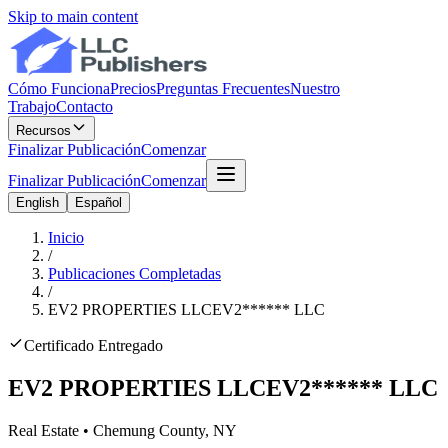
Skip to main content
Cómo Funciona
Precios
Preguntas Frecuentes
Nuestro
Trabajo
Contacto
Recursos
Finalizar Publicación
Comenzar
Finalizar Publicación
Comenzar
English
Español
Inicio
/
Publicaciones Completadas
/
EV2 PROPERTIES LLC
EV2
******
LLC
Certificado Entregado
EV2 PROPERTIES LLC
EV2
******
LLC
Real Estate
•
Chemung
County, NY