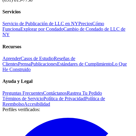
Servicios
Servicio de Publicación de LLC en NY
Precios
Cómo
Funciona
Explorar por Condado
Cambio de Condado de LLC de
NY
Recursos
Aprender
Casos de Estudio
Reseñas de
Clientes
Prensa
Publicaciones
Estándares de Cumplimiento
Lo Que
He Construido
Ayuda y Legal
Preguntas Frecuentes
Contáctanos
Rastrea Tu Pedido
Términos de Servicio
Política de Privacidad
Política de
Reembolso
Accesibilidad
Perfiles verificados
: