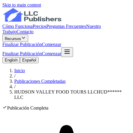
Skip to main content
Cómo Funciona
Precios
Preguntas Frecuentes
Nuestro
Trabajo
Contacto
Recursos
Finalizar Publicación
Comenzar
Finalizar Publicación
Comenzar
English
Español
Inicio
/
Publicaciones Completadas
/
HUDSON VALLEY FOOD TOURS LLC
HUD
******
LLC
Publicación Completa