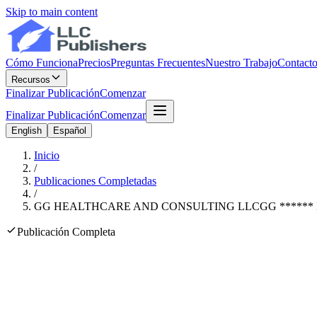
Skip to main content
Cómo Funciona
Precios
Preguntas Frecuentes
Nuestro Trabajo
Contact
Recursos
Finalizar Publicación
Comenzar
Finalizar Publicación
Comenzar
English
Español
Inicio
/
Publicaciones Completadas
/
GG HEALTHCARE AND CONSULTING LLC
GG
******
Publicación Completa