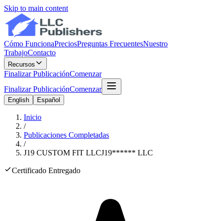
Skip to main content
Cómo Funciona
Precios
Preguntas Frecuentes
Nuestro
Trabajo
Contacto
Recursos
Finalizar Publicación
Comenzar
Finalizar Publicación
Comenzar
English
Español
Inicio
/
Publicaciones Completadas
/
J19 CUSTOM FIT LLC
J19
******
LLC
Certificado Entregado