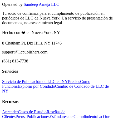
Operated by
Sandeep Arneja LLC
Tu socio de confianza para el cumplimiento de publicación en
periódicos de LLC de Nueva York. Un servicio de presentación de
documentos, no asesoramiento legal.
Hecho con ❤️ en Nueva York, NY
8 Chatham Pl, Dix Hills, NY 11746
support@llcpublishers.com
(631) 813-7738
Servicios
Servicio de Publicación de LLC en NY
Precios
Cómo
Funciona
Explorar por Condado
Cambio de Condado de LLC de
NY
Recursos
Aprender
Casos de Estudio
Reseñas de
Clientes
Prensa
Publicaciones
Estándares de Cumplimiento
Lo Que