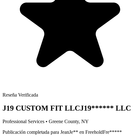
Reseña Verificada
J19 CUSTOM FIT LLC
J19
******
LLC
Professional Services
•
Greene
County, NY
Publicación completada para
Jean
Je
**
en
Freehold
Fre
*****