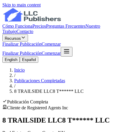
Skip to main content
Cómo Funciona
Precios
Preguntas Frecuentes
Nuestro
Trabajo
Contacto
Recursos
Finalizar Publicación
Comenzar
Finalizar Publicación
Comenzar
English
Español
Inicio
/
Publicaciones Completadas
/
8 TRAILSIDE LLC
8 T
******
LLC
Publicación Completa
Cliente de Registered Agents Inc
8 TRAILSIDE LLC
8 T
******
LLC