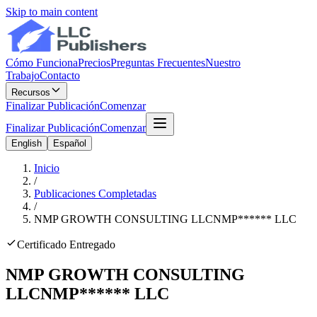
Skip to main content
Cómo Funciona
Precios
Preguntas Frecuentes
Nuestro
Trabajo
Contacto
Recursos
Finalizar Publicación
Comenzar
Finalizar Publicación
Comenzar
English
Español
Inicio
/
Publicaciones Completadas
/
NMP GROWTH CONSULTING LLC
NMP
******
LLC
Certificado Entregado
NMP GROWTH CONSULTING
LLC
NMP
******
LLC