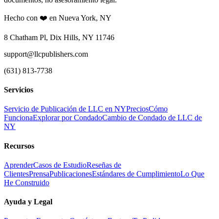
Hecho con ❤️ en Nueva York, NY
8 Chatham Pl, Dix Hills, NY 11746
support@llcpublishers.com
(631) 813-7738
Servicios
Servicio de Publicación de LLC en NY
Precios
Cómo
Funciona
Explorar por Condado
Cambio de Condado de LLC de
NY
Recursos
Aprender
Casos de Estudio
Reseñas de
Clientes
Prensa
Publicaciones
Estándares de Cumplimiento
Lo Que
He Construido
Ayuda y Legal