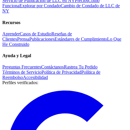
Servicio de Publicación de LLC en NY
Precios
Cómo
Funciona
Explorar por Condado
Cambio de Condado de LLC de
NY
Recursos
Aprender
Casos de Estudio
Reseñas de
Clientes
Prensa
Publicaciones
Estándares de Cumplimiento
Lo Que
He Construido
Ayuda y Legal
Preguntas Frecuentes
Contáctanos
Rastrea Tu Pedido
Términos de Servicio
Política de Privacidad
Política de
Reembolso
Accesibilidad
Perfiles verificados
: