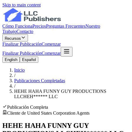
Skip to main content
Cómo Funciona
Precios
Preguntas Frecuentes
Nuestro
Trabajo
Contacto
Recursos
Finalizar Publicación
Comenzar
Finalizar Publicación
Comenzar
English
Español
Inicio
/
Publicaciones Completadas
/
HEHE HAHA FUNNY GUY PRODUCTIONS
LLC
HEH
******
LLC
Publicación Completa
Cliente de United States Corporation Agents
HEHE HAHA FUNNY GUY