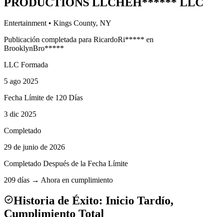
PRODUCTIONS LLC
HEH
******
LLC
Entertainment
•
Kings
County, NY
Publicación completada para
Ricardo
Ri
*****
en
Brooklyn
Bro
*****
LLC Formada
5 ago 2025
Fecha Límite de 120 Días
3 dic 2025
Completado
29 de junio de 2026
Completado Después de la Fecha Límite
209 días → Ahora en cumplimiento
Historia de Éxito: Inicio Tardío,
Cumplimiento Total