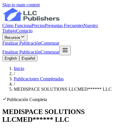
Skip to main content
Cómo Funciona
Precios
Preguntas Frecuentes
Nuestro
Trabajo
Contacto
Recursos
Finalizar Publicación
Comenzar
Finalizar Publicación
Comenzar
English
Español
Inicio
/
Publicaciones Completadas
/
MEDISPACE SOLUTIONS LLC
MED
******
LLC
Publicación Completa
MEDISPACE SOLUTIONS
LLC
MED
******
LLC