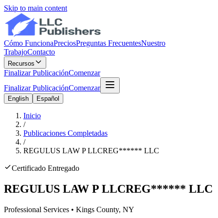
Skip to main content
Cómo Funciona
Precios
Preguntas Frecuentes
Nuestro
Trabajo
Contacto
Recursos
Finalizar Publicación
Comenzar
Finalizar Publicación
Comenzar
English
Español
Inicio
/
Publicaciones Completadas
/
REGULUS LAW P LLC
REG
******
LLC
Certificado Entregado
REGULUS LAW P LLC
REG
******
LLC
Professional Services
•
Kings
County, NY