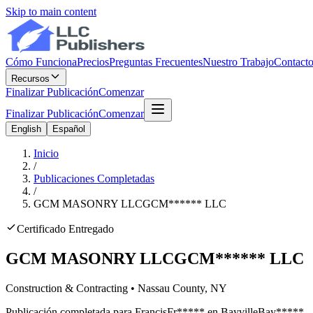
Skip to main content
Cómo Funciona
Precios
Preguntas Frecuentes
Nuestro Trabajo
Contact
Recursos
Finalizar Publicación
Comenzar
Finalizar Publicación
Comenzar
English
Español
Inicio
/
Publicaciones Completadas
/
GCM MASONRY LLC
GCM
******
LLC
Certificado Entregado
GCM MASONRY LLC
GCM
******
LLC
Construction & Contracting
•
Nassau
County, NY
Publicación completada para
Francis
Fr
*****
en
Bayville
Bay
*****