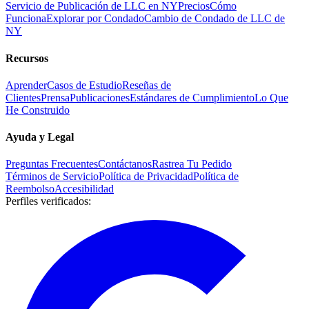
Servicio de Publicación de LLC en NY
Precios
Cómo
Funciona
Explorar por Condado
Cambio de Condado de LLC de
NY
Recursos
Aprender
Casos de Estudio
Reseñas de
Clientes
Prensa
Publicaciones
Estándares de Cumplimiento
Lo Que
He Construido
Ayuda y Legal
Preguntas Frecuentes
Contáctanos
Rastrea Tu Pedido
Términos de Servicio
Política de Privacidad
Política de
Reembolso
Accesibilidad
Perfiles verificados
: