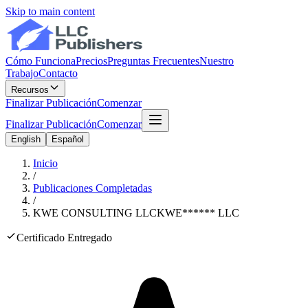
Skip to main content
Cómo Funciona
Precios
Preguntas Frecuentes
Nuestro
Trabajo
Contacto
Recursos
Finalizar Publicación
Comenzar
Finalizar Publicación
Comenzar
English
Español
Inicio
/
Publicaciones Completadas
/
KWE CONSULTING LLC
KWE
******
LLC
Certificado Entregado