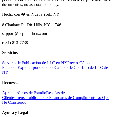
documentos, no asesoramiento legal.
Hecho con ❤️ en Nueva York, NY
8 Chatham Pl, Dix Hills, NY 11746
support@llcpublishers.com
(631) 813-7738
Servicios
Servicio de Publicación de LLC en NY
Precios
Cómo
Funciona
Explorar por Condado
Cambio de Condado de LLC de
NY
Recursos
Aprender
Casos de Estudio
Reseñas de
Clientes
Prensa
Publicaciones
Estándares de Cumplimiento
Lo Que
He Construido
Ayuda y Legal