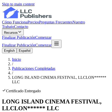
Skip to main content
Cómo Funciona
Precios
Preguntas Frecuentes
Nuestro
Trabajo
Contacto
Recursos
Finalizar Publicación
Comenzar
Finalizar Publicación
Comenzar
English
Español
Inicio
/
Publicaciones Completadas
/
LONG ISLAND CINEMA FESTIVAL, LLC
LON
******
LLC
Certificado Entregado
LONG ISLAND CINEMA FESTIVAL,
LLC
LON
******
LLC