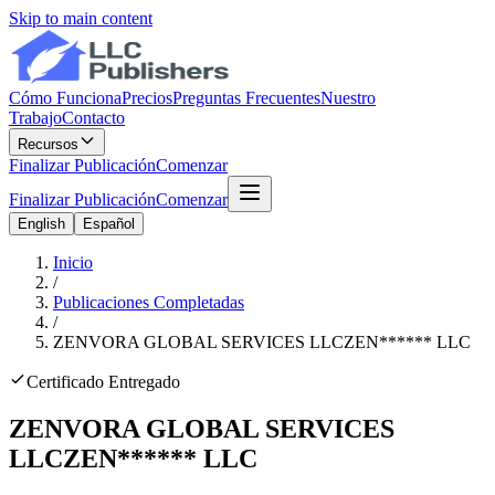
Skip to main content
Cómo Funciona
Precios
Preguntas Frecuentes
Nuestro
Trabajo
Contacto
Recursos
Finalizar Publicación
Comenzar
Finalizar Publicación
Comenzar
English
Español
Inicio
/
Publicaciones Completadas
/
ZENVORA GLOBAL SERVICES LLC
ZEN
******
LLC
Certificado Entregado
ZENVORA GLOBAL SERVICES
LLC
ZEN
******
LLC