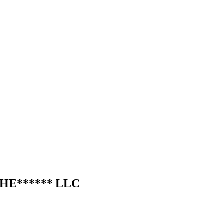
o
HE
******
LLC