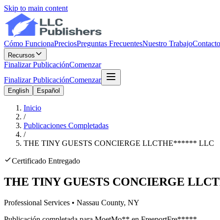
Skip to main content
Cómo Funciona
Precios
Preguntas Frecuentes
Nuestro Trabajo
Contact
Recursos
Finalizar Publicación
Comenzar
Finalizar Publicación
Comenzar
English
Español
Inicio
/
Publicaciones Completadas
/
THE TINY GUESTS CONCIERGE LLC
THE
******
LLC
Certificado Entregado
THE TINY GUESTS CONCIERGE LLC
T
Professional Services
•
Nassau
County, NY
Publicación completada para
Moet
Mo
**
en
Freeport
Fre
*****