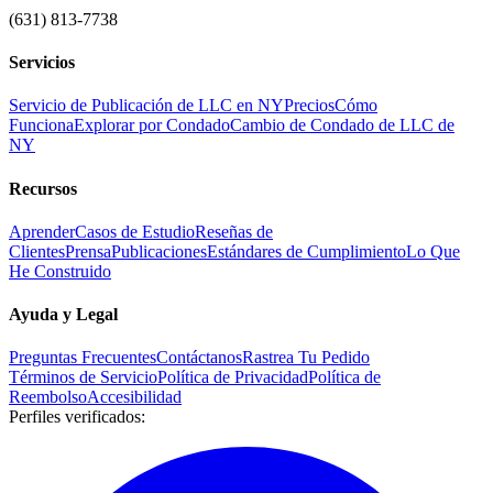
(631) 813-7738
Servicios
Servicio de Publicación de LLC en NY
Precios
Cómo
Funciona
Explorar por Condado
Cambio de Condado de LLC de
NY
Recursos
Aprender
Casos de Estudio
Reseñas de
Clientes
Prensa
Publicaciones
Estándares de Cumplimiento
Lo Que
He Construido
Ayuda y Legal
Preguntas Frecuentes
Contáctanos
Rastrea Tu Pedido
Términos de Servicio
Política de Privacidad
Política de
Reembolso
Accesibilidad
Perfiles verificados
: