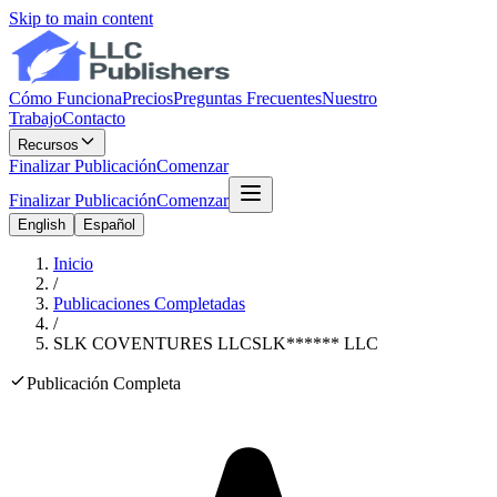
Skip to main content
Cómo Funciona
Precios
Preguntas Frecuentes
Nuestro
Trabajo
Contacto
Recursos
Finalizar Publicación
Comenzar
Finalizar Publicación
Comenzar
English
Español
Inicio
/
Publicaciones Completadas
/
SLK COVENTURES LLC
SLK
******
LLC
Publicación Completa