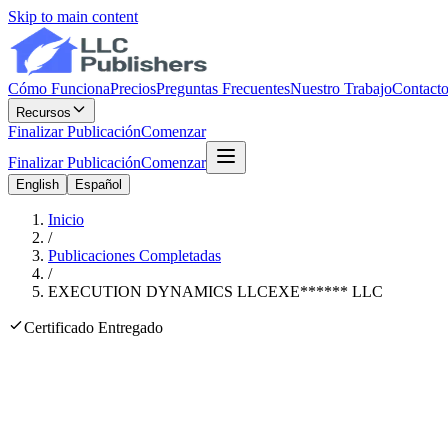
Skip to main content
Cómo Funciona
Precios
Preguntas Frecuentes
Nuestro Trabajo
Contact
Recursos
Finalizar Publicación
Comenzar
Finalizar Publicación
Comenzar
English
Español
Inicio
/
Publicaciones Completadas
/
EXECUTION DYNAMICS LLC
EXE
******
LLC
Certificado Entregado