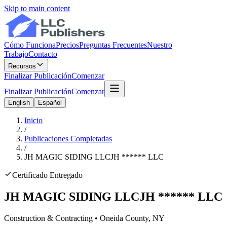
Skip to main content
Cómo Funciona
Precios
Preguntas Frecuentes
Nuestro
Trabajo
Contacto
Recursos
Finalizar Publicación
Comenzar
Finalizar Publicación
Comenzar
English
Español
Inicio
/
Publicaciones Completadas
/
JH MAGIC SIDING LLC
JH
******
LLC
Certificado Entregado
JH MAGIC SIDING LLC
JH
******
LLC
Construction & Contracting
•
Oneida
County, NY