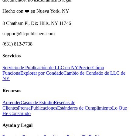
Hecho con ❤️ en Nueva York, NY
8 Chatham Pl, Dix Hills, NY 11746
support@llcpublishers.com
(631) 813-7738
Servicios
Servicio de Publicación de LLC en NY
Precios
Cómo
Funciona
Explorar por Condado
Cambio de Condado de LLC de
NY
Recursos
Aprender
Casos de Estudio
Reseñas de
Clientes
Prensa
Publicaciones
Estándares de Cumplimiento
Lo Que
He Construido
Ayuda y Legal