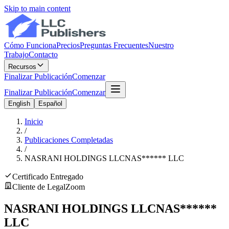
Skip to main content
Cómo Funciona
Precios
Preguntas Frecuentes
Nuestro
Trabajo
Contacto
Recursos
Finalizar Publicación
Comenzar
Finalizar Publicación
Comenzar
English
Español
Inicio
/
Publicaciones Completadas
/
NASRANI HOLDINGS LLC
NAS
******
LLC
Certificado Entregado
Cliente de LegalZoom
NASRANI HOLDINGS LLC
NAS
******
LLC