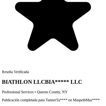
Reseña Verificada
BIATHLON LLC
BIA
*****
LLC
Professional Services
•
Queens
County, NY
Publicación completada para
Tanner
Ta
****
en
Maspeth
Mas
****