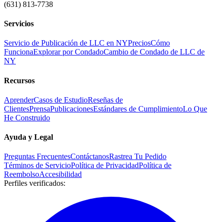
(631) 813-7738
Servicios
Servicio de Publicación de LLC en NY
Precios
Cómo
Funciona
Explorar por Condado
Cambio de Condado de LLC de
NY
Recursos
Aprender
Casos de Estudio
Reseñas de
Clientes
Prensa
Publicaciones
Estándares de Cumplimiento
Lo Que
He Construido
Ayuda y Legal
Preguntas Frecuentes
Contáctanos
Rastrea Tu Pedido
Términos de Servicio
Política de Privacidad
Política de
Reembolso
Accesibilidad
Perfiles verificados
: