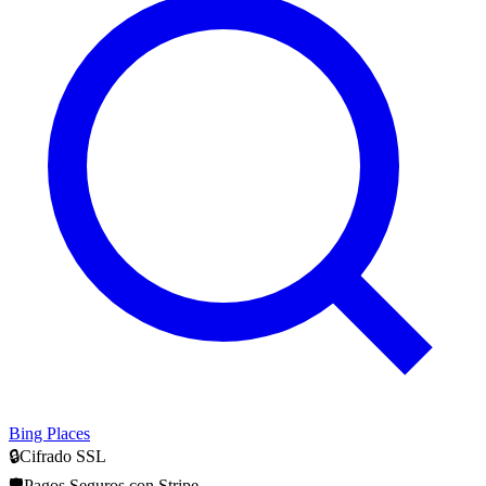
Bing Places
🔒
Cifrado SSL
🛡️
Pagos Seguros con Stripe