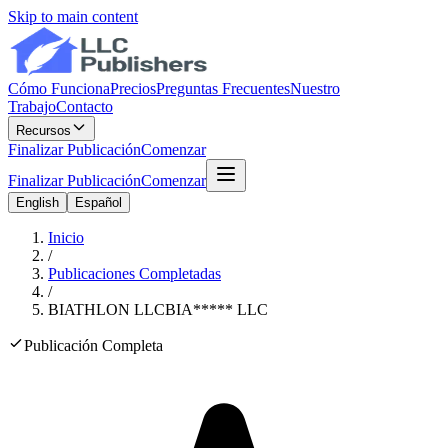
Skip to main content
Cómo Funciona
Precios
Preguntas Frecuentes
Nuestro
Trabajo
Contacto
Recursos
Finalizar Publicación
Comenzar
Finalizar Publicación
Comenzar
English
Español
Inicio
/
Publicaciones Completadas
/
BIATHLON LLC
BIA
*****
LLC
Publicación Completa