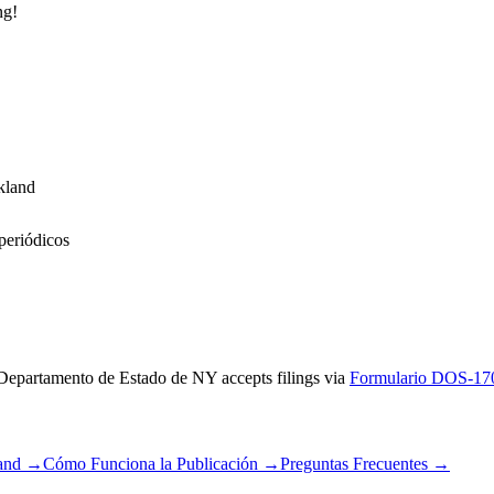
ng!
kland
periódicos
Departamento de Estado de NY
accepts filings via
Formulario DOS-17
and
→
Cómo Funciona la Publicación
→
Preguntas Frecuentes
→