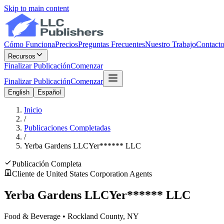
Skip to main content
Cómo Funciona
Precios
Preguntas Frecuentes
Nuestro Trabajo
Contact
Recursos
Finalizar Publicación
Comenzar
Finalizar Publicación
Comenzar
English
Español
Inicio
/
Publicaciones Completadas
/
Yerba Gardens LLC
Yer
******
LLC
Publicación Completa
Cliente de United States Corporation Agents
Yerba Gardens LLC
Yer
******
LLC
Food & Beverage
•
Rockland
County, NY