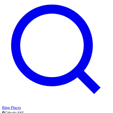
Bing Places
🔒
Cifrado SSL