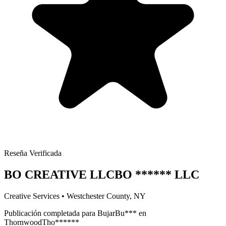
Reseña Verificada
BO CREATIVE LLC
BO
******
LLC
Creative Services
•
Westchester
County, NY
Publicación completada para
Bujar
Bu
***
en
Thornwood
Tho
******