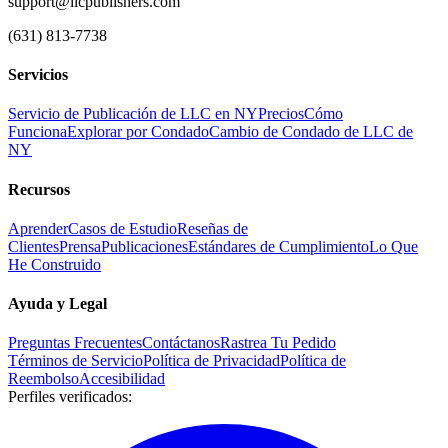
support@llcpublishers.com
(631) 813-7738
Servicios
Servicio de Publicación de LLC en NY
Precios
Cómo
Funciona
Explorar por Condado
Cambio de Condado de LLC de
NY
Recursos
Aprender
Casos de Estudio
Reseñas de
Clientes
Prensa
Publicaciones
Estándares de Cumplimiento
Lo Que
He Construido
Ayuda y Legal
Preguntas Frecuentes
Contáctanos
Rastrea Tu Pedido
Términos de Servicio
Política de Privacidad
Política de
Reembolso
Accesibilidad
Perfiles verificados
: