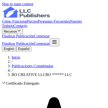
Skip to main content
Cómo Funciona
Precios
Preguntas Frecuentes
Nuestro
Trabajo
Contacto
Recursos
Finalizar Publicación
Comenzar
Finalizar Publicación
Comenzar
English
Español
Inicio
/
Publicaciones Completadas
/
BO CREATIVE LLC
BO
******
LLC
Certificado Entregado