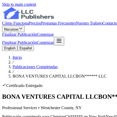
Skip to main content
Cómo Funciona
Precios
Preguntas Frecuentes
Nuestro Trabajo
Contact
Recursos
Finalizar Publicación
Comenzar
Finalizar Publicación
Comenzar
English
Español
Inicio
/
Publicaciones Completadas
/
BONA VENTURES CAPITAL LLC
BON
******
LLC
Certificado Entregado
BONA VENTURES CAPITAL LLC
BON
*
Professional Services
•
Westchester
County, NY
Publicación completada para
Christian
Ch
******
en
New York
New
*