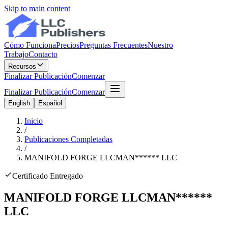
Skip to main content
Cómo Funciona
Precios
Preguntas Frecuentes
Nuestro
Trabajo
Contacto
Recursos
Finalizar Publicación
Comenzar
Finalizar Publicación
Comenzar
English
Español
Inicio
/
Publicaciones Completadas
/
MANIFOLD FORGE LLC
MAN
******
LLC
Certificado Entregado
MANIFOLD FORGE LLC
MAN
******
LLC