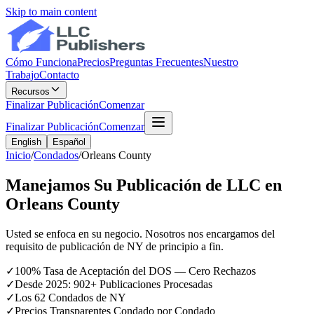
Skip to main content
Cómo Funciona
Precios
Preguntas Frecuentes
Nuestro
Trabajo
Contacto
Recursos
Finalizar Publicación
Comenzar
Finalizar Publicación
Comenzar
English
Español
Inicio
/
Condados
/
Orleans County
Manejamos Su Publicación de LLC en
Orleans County
Usted se enfoca en su negocio. Nosotros nos encargamos del
requisito de publicación de NY de principio a fin.
✓
100% Tasa de Aceptación del DOS — Cero Rechazos
✓
Desde 2025: 902+ Publicaciones Procesadas
✓
Los 62 Condados de NY
✓
Precios Transparentes Condado por Condado